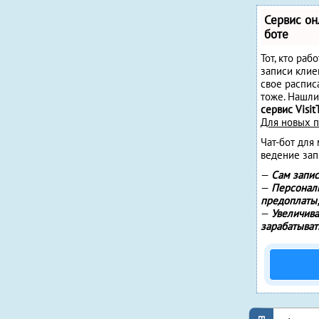
Сервис он
боте
Тот, кто раб
записи клие
свое распис
тоже. Нашли
сервис Visit
Для новых 
Чат-бот для
ведение зап
—
Сам запис
—
Персонали
предоплаты
—
Увеличива
зарабатыват