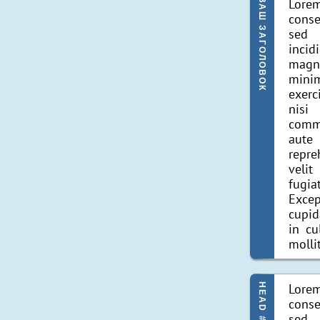
Lorem
ВАШ ЗАГОЛОВОК
conse
sed
incid
magn
mini
exerc
nis
comm
aut
repr
velit
fugi
Exce
cupid
in cu
molli
Lorem
HEAD #2
conse
sed