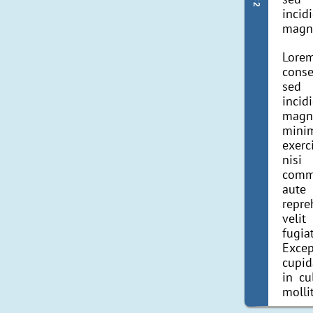
incid
magna
Lorem
conse
sed
incid
magn
mini
exerc
nis
comm
aut
repr
velit
fugi
Exce
cupid
in cu
molli