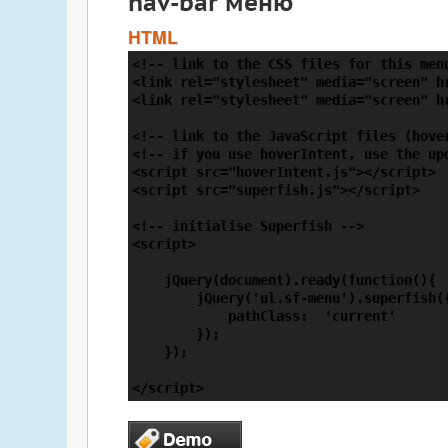
nav-bar меню
HTML
<!-- link to the CSS files for this menu
<link rel="stylesheet" media="screen" hr
<link rel="stylesheet" media="screen" hr
<!-- link to the JavaScript files (hover
<!-- if you use hoverIntent, use the upd
<script src="hoverIntent.js"></script>

<script src="superfish.js"></script>

<!-- initialise Superfish -->

<script>

    jQuery(document).ready(function(){

        jQuery('ul.sf-menu').superfish({
            pathClass:  'current'

        });

    });

</script>