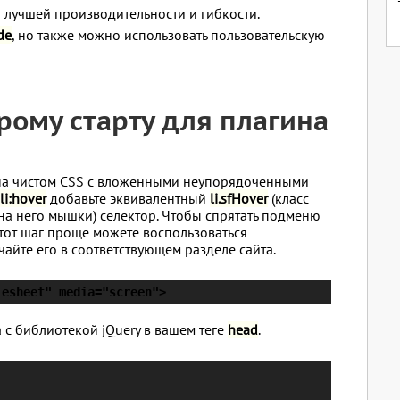
 лучшей производительности и гибкости.
de
, но также можно использовать пользовательскую
рому старту для плагина
на чистом CSS с вложенными неупорядоченными
а
li:hover
добавьте эквивалентный
li.sfHover
(класс
а него мышки) селектор. Чтобы спрятать подменю
 этот шаг проще можете воспользоваться
айте его в соответствующем разделе сайта.
lesheet" media="screen">
а с библиотекой jQuery в вашем теге
head
.