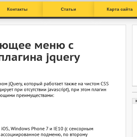
Контакты
Статьи
Карта сайта
ающее меню с
плагина jquery
ином jQuery, который работает также на чистом CSS
ирует при отсутствии javascript), при этом плагин
дующими преимуществами:
d, iOS, Windows Phone 7 и IE10 (с сенсорным
т ассоциированное подменю, по второму