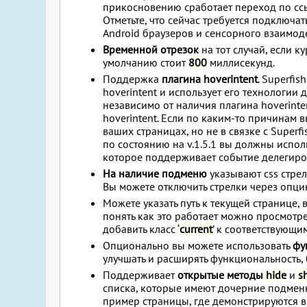
прикосновению сработает переход по ссы
Отметьте, что сейчас требуется подключа
Android браузеров и сенсорного взаимоде
Временной отрезок
на тот случай, если 
умолчанию стоит
800
миллисекунд.
Поддержка
плагина hoverintent
. Superfi
hoverintent и использует его технологии 
независимо от наличия плагина hoverinte
hoverintent. Если по каким-то причинам в
ваших страницах, но не в связке с Superf
по состоянию на v.1.5.1 вы должны испо
которое поддерживает событие делегиро
На наличие подменю
указывают css стре
Вы можете отключить стрелки через опц
Можете указать путь к текущей странице, 
понять как это работает можно просмотрет
добавить класс ‘
current
’ к соответствующи
Опционально вы можете использовать
фу
улучшать и расширять функциональность, 
Поддерживает
открытые методы
hide
и
s
списка, которые имеют дочерние подменю.
пример страницы, где демонстрируются