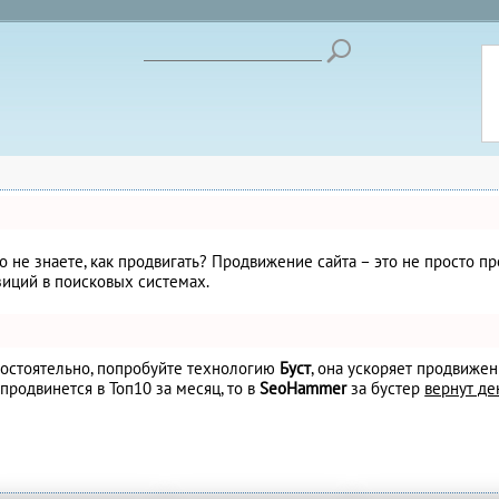
но не знаете, как продвигать? Продвижение сайта – это не просто 
иций в поисковых системах.
амостоятельно, попробуйте технологию
Буст
, она ускоряет продвижен
 продвинется в Топ10 за месяц, то в
SeoHammer
за бустер
вернут де