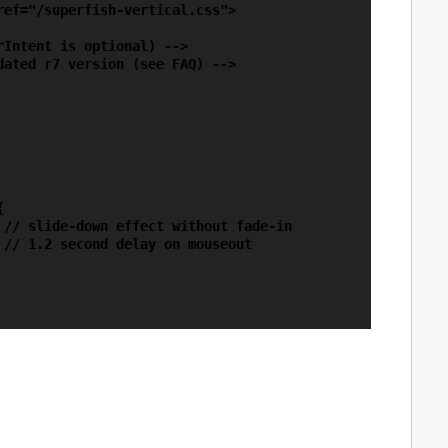
ef="/superfish-vertical.css">

Intent is optional) -->

ated r7 version (see FAQ) -->



 // slide-down effect without fade-in

// 1.2 second delay on mouseout
