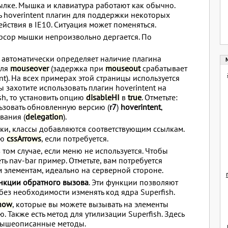
лке. Мышка и клавиатура работают как обычно.
ть hoverintent плагин для поддержки некоторых
йствия в IE10. Ситуация может поменяться.
курсор мышки непроизвольно дергается. По
sh автоматически определяет наличие плагина
для
mouseover
(задержка при
mouseout
срабатывает
nt). На всех примерах этой страницы используется
ы захотите использовать плагин hoverintent на
ish, то установить опцию
disableHI
в
true
. Отметьте:
льзовать обновленную версию (
r7
)
hoverintent
,
вания (
delegation
).
лки, классы добавляются соответствующим ссылкам.
ию
cssArrows
, если потребуется.
в том случае, если меню не используется. Чтобы
ь nav-bar пример. Отметьте, вам потребуется
м элементам, идеально на серверной стороне.
нкции обратного вызова
. Эти функции позволяют
без необходимости изменять код ядра Superfish.
how
, которые вы можете вызывать на элементы
 Также есть метод для утилизации Superfish. Здесь
 вышеописанные методы.