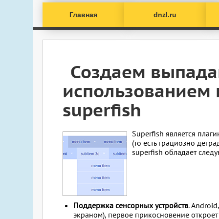
Главная
dnzl.ru
Создаем выпад
использованием 
superfish
Superfish является плаг
(то есть грациозно деград
superfish обладает сле
Поддержка сенсорных устройств
. Androi
экраном), первое прикосновение открое