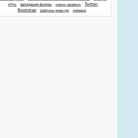
Twitter
валидация формы
(3)
HTML
плагин validation
2016-02
Bootstrap
webpack
Шаблоны javascript
(1)
2015-12
(6)
2015-11
(2)
2015-09
(1)
2015-08
(1)
2015-06
(1)
2015-05
(3)
2015-04
(3)
2015-03
(2)
2015-02
(1)
2015-01
(1)
2014-12
(2)
2014-11
(3)
2014-10
(3)
2014-09
(4)
2014-08
(3)
2014-07
(2)
2014-06
(2)
2014-05