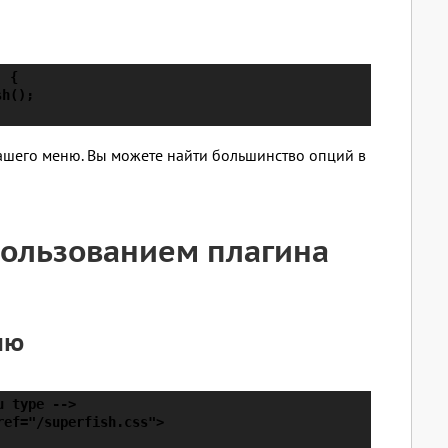
 {

h();

ашего меню. Вы можете найти большинство опций в
ользованием плагина
ню
 type -->

ef="/superfish.css">
