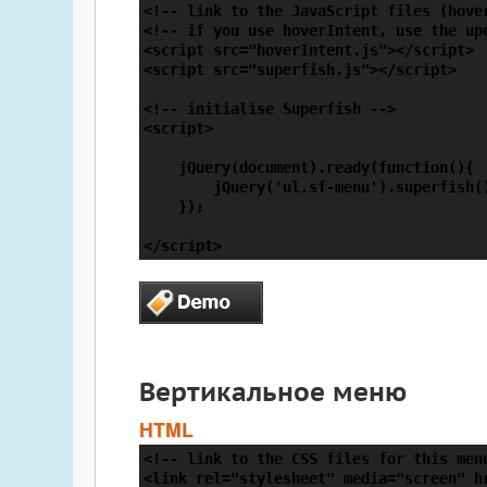
<!-- link to the JavaScript files (hover
<!-- if you use hoverIntent, use the upd
<script src="hoverIntent.js"></script>

<script src="superfish.js"></script>

<!-- initialise Superfish -->

<script>

    jQuery(document).ready(function(){

        jQuery('ul.sf-menu').superfish()
    });

</script>
Вертикальное меню
HTML
<!-- link to the CSS files for this menu
<link rel="stylesheet" media="screen" hr