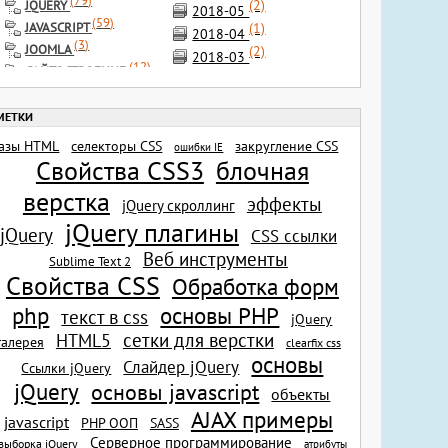
(
79
)
(2)
JQUERY
2018-05
(
59
)
(1)
JAVASCRIPT
2018-04
(
3
)
JOOMLA
(2)
2018-03
(
12
)
САЙТОСТРОЕНИЕ
(2)
2018-02
(
24
)
ИНСТРУМЕНТЫ
(1)
2017-12
(
5
)
РАЗНОЕ
(4)
2017-11
(
1
)
ФОТОСТОКИ
(1)
азы HTML
селекторы CSS
закругление CSS
2017-09
ошибки IE
(
2
)
ШРИФТЫ
Свойства CSS3
блочная
(1)
2017-08
(
7
)
ИКОНКИ
(1)
верстка
2017-07
(
2
)
эффекты
КИСТИ
jQuery скроллинг
(2)
2017-04
(
1
)
jQuery плагины
ILLUSTRATOR CS5
jQuery
CSS ссылки
(7)
2017-03
(
3
)
SEO
Веб инструменты
(1)
Sublime Text 2
2017-02
Свойства CSS
(2)
Обработка форм
2017-01
(4)
основы PHP
2016-11
php
текст в css
jQuery
(1)
2016-09
сетки для верстки
HTML5
галерея
clearfix css
(1)
2016-08
основы
Слайдер jQuery
Ссылки jQuery
(2)
2016-07
jQuery
основы javascript
объекты
(1)
2016-06
AJAX примеры
(2)
javascript
SASS
PHP ООП
2016-04
Серверное программирование
(2)
выборка jQuery
атрибуты
2016-03