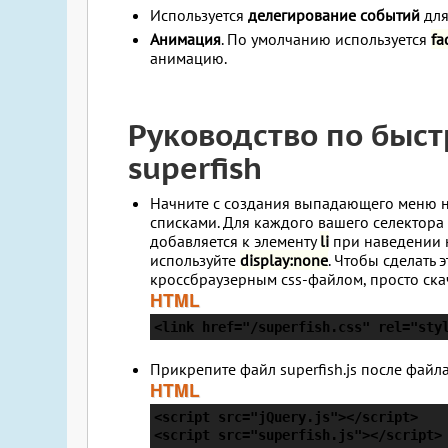
Используется
делегирование событий
для
Анимация
. По умолчанию используется
fa
анимацию.
Руководство по быст
superfish
Начните с создания выпадающего меню 
списками. Для каждого вашего селектор
добавляется к элементу
li
при наведении н
используйте
display:none
. Чтобы сделать
кроссбраузерным css-файлом, просто скач
HTML
<link href="/superfish.css" rel="sty
Прикрепите файл superfish.js после файл
HTML
<script src="jQuery.js"></script>

<script src="superfish.js"></script>