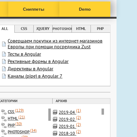
Сниппеты
Demo
ALL
CSS
JQUERY
HTML
PHP
PHOTOSHOP
Совершаем покупки из интернет-магазинов
Европы при помощи посредника Zust
Тесты в Angular
Рективные формы в Angular
Директивы в Angular
Каналы (pipe) в Angular 7
КАТЕГОРИИ
АРХИВ
(1)
(
129
)
CSS
2019-04
(
21
)
(2)
HTML
2019-02
(
30
)
(2)
PHP
2019-01
(
34
)
(2)
PHOTOSHOP
2018-10