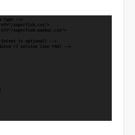
 type -->

ef="/superfish.css">

ef="/superfish-navbar.css">

Intent is optional) -->

ated r7 version (see FAQ) -->


