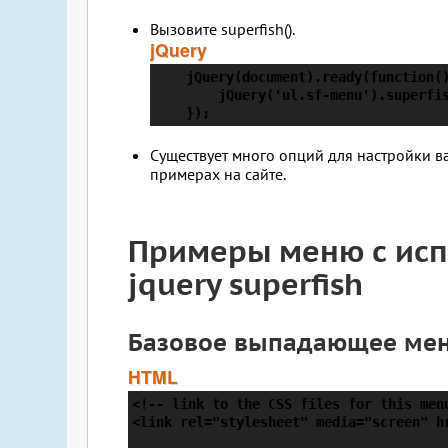
Вызовите superfish().
jQuery
    jQuery(document).ready(function()
        jQuery('ul.sf-menu').superfis
    });
Существует много опций для настройки в
примерах на сайте.
Примеры меню с исп
jquery superfish
Базовое выпадающее ме
HTML
<!-- link to the CSS files for this menu
<link rel="stylesheet" media="screen" hr