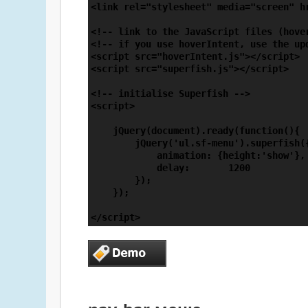
<link rel="stylesheet" media="screen" hr
<!-- link to the JavaScript files (hover
<!-- if you use hoverIntent, use the upd
<script src="hoverIntent.js"></script>

<script src="superfish.js"></script>

<!-- initialise Superfish -->

<script>

    jQuery(document).ready(function(){

        jQuery('ul.sf-menu').superfish({
            animation: {height:'show'},
            delay:       1200           
        });

    });

</script>