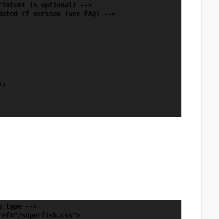
Intent is optional) -->

ated r7 version (see FAQ) -->

;

 type -->

ef="/superfish.css">
