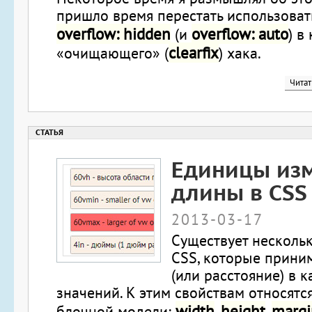
пришло время перестать использоват
overflow: hidden
overflow: auto
(и
) в
clearfix
«очищающего» (
) хака.
Читат
Единицы из
длины в CSS
2013-03-17
Существует нескольк
CSS, которые прини
(или расстояние) в к
значений. К этим свойствам относятс
width
height
margi
блочной модели:
,
,