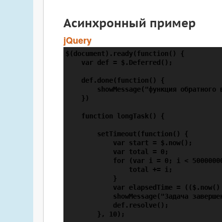
Асинхронный пример
jQuery
$(document).ready(function() {

    var def = $.Deferred();

    def.done(function() {

        showMessage("функция обратного в
    })

    function longTask() {

        setTimeout(function() {

            var start = $.now();

            var total = 0;

            for (var i = 0; i < 50000000
                total += i;

            }

            var elapsedTime = (($.now() 
            showMessage("Задача завершен
            def.resolve();

        }, 10);
