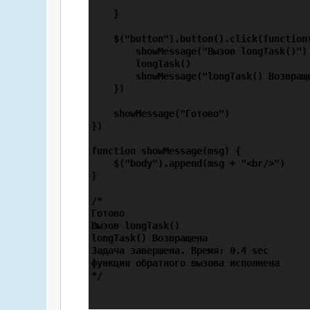
    }

    $("button").button().click(function(
        showMessage("Вызов longTask()")

        longTask()

        showMessage("longTask() Возвраще
    })

    showMessage("Готово")

})

function showMessage(msg) {

    $("body").append(msg + "<br/>")

}

/*

Готово

Вызов longTask()

longTask() Возвращена

Задача завершена. Время: 0.4 sec

функция обратного вызова исполнена

*/
