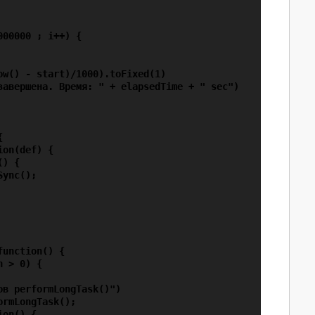
00000 ; i++) {

w() - start)/1000).toFixed(1)

завершена. Время: " + elapsedTime + " sec")



on(def) {

) {

ync();

unction() {

 > 0) {

в performLongTask()")

rmLongTask();

on() {
