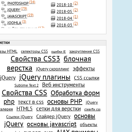
(
34
)
(2)
PHOTOSHOP
2018-10
(
79
)
(2)
JQUERY
2018-05
(
59
)
(1)
JAVASCRIPT
2018-04
(
3
)
JOOMLA
(2)
2018-03
(
12
)
САЙТОСТРОЕНИЕ
(2)
2018-02
(
24
)
ИНСТРУМЕНТЫ
(1)
2017-12
(
5
)
РАЗНОЕ
(4)
2017-11
(
1
)
ФОТОСТОКИ
(1)
азы HTML
селекторы CSS
закругление CSS
2017-09
ошибки IE
(
2
)
ШРИФТЫ
Свойства CSS3
блочная
(1)
2017-08
(
7
)
ИКОНКИ
(1)
верстка
2017-07
(
2
)
эффекты
КИСТИ
jQuery скроллинг
(2)
2017-04
(
1
)
jQuery плагины
ILLUSTRATOR CS5
jQuery
CSS ссылки
(7)
2017-03
(
3
)
SEO
Веб инструменты
(1)
Sublime Text 2
2017-02
Свойства CSS
(2)
Обработка форм
2017-01
(4)
основы PHP
2016-11
php
текст в css
jQuery
(1)
2016-09
сетки для верстки
HTML5
галерея
clearfix css
(1)
2016-08
основы
Слайдер jQuery
Ссылки jQuery
(2)
2016-07
jQuery
основы javascript
объекты
(1)
2016-06
AJAX примеры
(2)