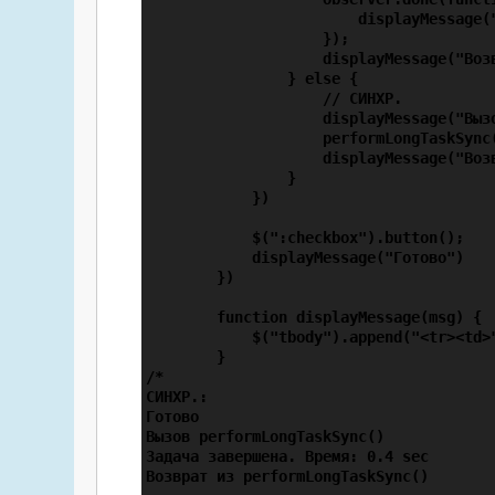
                        displayMessage(
                    });

                    displayMessage("Возв
                } else {

                    // СИНХР.

                    displayMessage("Вызо
                    performLongTaskSync(
                    displayMessage("Возв
                }

            })

            $(":checkbox").button();

            displayMessage("Готово")

        })

        function displayMessage(msg) {

            $("tbody").append("<tr><td>"
        }

/*

СИНХР.:

Готово

Вызов performLongTaskSync()

Задача завершена. Время: 0.4 sec

Возврат из performLongTaskSync()
