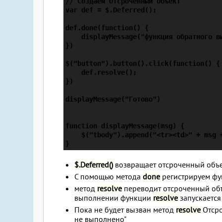
// Создаем Отсроченный объект

var def = $.Deferred();

def.done(function() {

    displayMessage("функция обратного вы
})

$("button").button().click(function() {

    def.resolve();

})

displayMessage("Готово")

function displayMessage(msg) {

    $("tbody").append("<tr><td>" + msg +
$.Deferred()
возвращает отсроченный объе
С помощью метода
done
регистрируем фу
метод
resolve
переводит отсроченный объ
выполнении функции
resolve
запускается
Пока не будет вызван метод
resolve
Отсро
не выполнено"