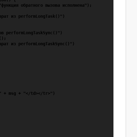
"функция обратного вызова исполнена");

рат из performLongTask()")

в performLongTaskSync()")

);

рат из performLongTaskSync()")

 + msg + "</td></tr>")
