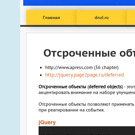
Главная
dnzl.ru
Отсроченные об
http://www.apress.com (36 chapter)
http://jquery.page2page.ru/deferred
Отсроченные объекты
(
deferred objects
) - эт
акцентировать внимание на наборе улучшен
Отсроченные объекты позволяют применять ф
при реагировании на события.
jQuery