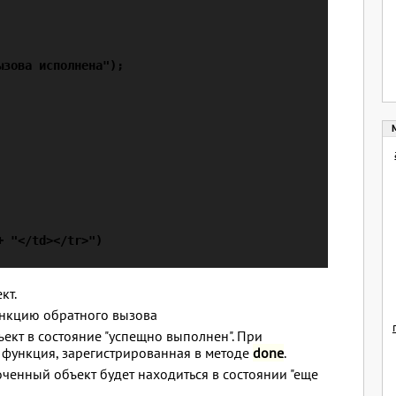
зова исполнена");

 "</td></tr>")

кт.
нкцию обратного вызова
ект в состояние "успещно выполнен". При
 функция, зарегистрированная в методе
done
.
ченный объект будет находиться в состоянии "еще