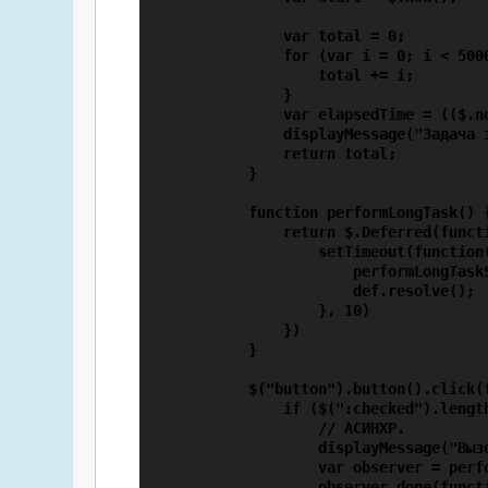
                var total = 0;

                for (var i = 0; i < 5000
                    total += i;

                }

                var elapsedTime = (($.no
                displayMessage("Задача 
                return total;

            }

            function performLongTask() {
                return $.Deferred(functi
                    setTimeout(function(
                        performLongTaskS
                        def.resolve();

                    }, 10)

                })

            }

            $("button").button().click(f
                if ($(":checked").length
                    // АСИНХР.

                    displayMessage("Вызо
                    var observer = perfo
                    observer.done(functi