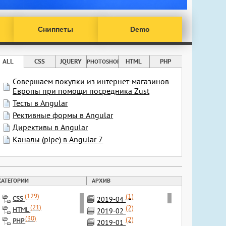
Сниппеты
Demo
ALL
CSS
JQUERY
HTML
PHP
PHOTOSHOP
Совершаем покупки из интернет-магазинов
Европы при помощи посредника Zust
Тесты в Angular
Рективные формы в Angular
Директивы в Angular
Каналы (pipe) в Angular 7
КАТЕГОРИИ
АРХИВ
(1)
(
129
)
CSS
2019-04
(
21
)
(2)
HTML
2019-02
(
30
)
(2)
PHP
2019-01