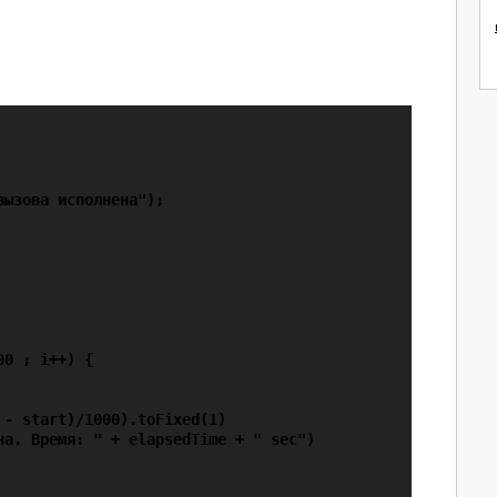
ызова исполнена");

0 ; i++) {

- start)/1000).toFixed(1)

а. Время: " + elapsedTime + " sec")
