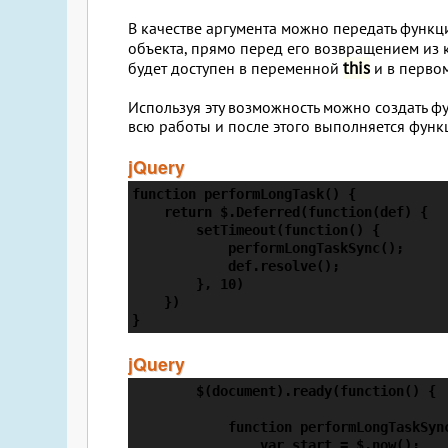
В качестве аргумента можно передать функ
объекта, прямо перед его возвращением из 
this
будет доступен в переменной
и в первом
Используя эту возможность можно создать 
всю работы и после этого выполняется функ
jQuery
function performLongTask() {

    return $.Deferred(function(def) {

        setTimeout(function() {

            performLongTaskSync();

            def.resolve();

        }, 10)

    })

}
jQuery
        $(document).ready(function() {

            function performLongTaskSync
                var start = $.now();
