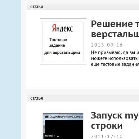
Решение т
версталь
2013-09-16
Не призываю, да вы и
можете использовать 
еще тестовые задания
Запуск my
строки
2011-12-10