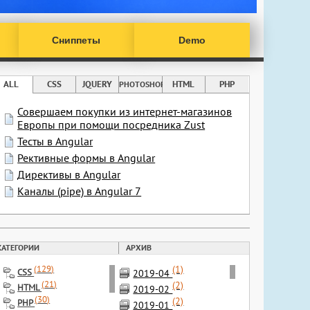
Сниппеты
Demo
ALL
CSS
JQUERY
HTML
PHP
PHOTOSHOP
Совершаем покупки из интернет-магазинов
Европы при помощи посредника Zust
Тесты в Angular
Рективные формы в Angular
Директивы в Angular
Каналы (pipe) в Angular 7
КАТЕГОРИИ
АРХИВ
(1)
(
129
)
CSS
2019-04
(
21
)
(2)
HTML
2019-02
(
30
)
(2)
PHP
2019-01