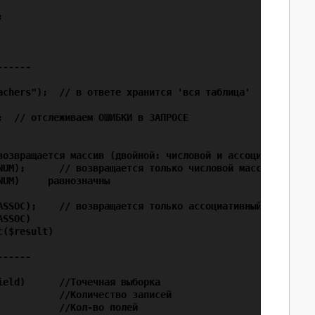


-----

achers");  // в ответе хранится 'вся таблица'

  // отслеживаем ОШИБКИ в ЗАПРОСЕ

возвращается массив (двойной: числовой и ассоциативный)

NUM);      // возвращается только числовой массив

UM)     равнозначны

ASSOC);    // возвращается только ассоциативный массив

SSOC)

($result)

-----

eld)      //Точечная выборка

          //Количество записей

          //Кол-во полей
