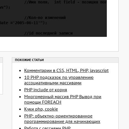
           //Имя поля,  int field - позиция поля

s");

          //Кол-во изменений

ate ='2005-06-11'");

Комментарии в CSS, HTML, PHP, javascript
10 PHP подсказок по управлению
ассоциативными массивами
PHP include от корня
Многомерный массив PHP Вывод при
помощи FOREACH
Куки php, cookie
PHP: объектно-ориентированное
программирование для начинающих
Работа с сессиями PHP