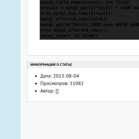
mysql_field_name($result, int field)   
$result = mysql_query("SELECT * FROM new
echo mysql_num_rows($result);

mysql_affected_rows([$lnk])             
mysql_query("DELETE FROM news WHERE pubD
echo mysql_affected_rows();

Дата: 2013-08-04
Просмотров: 11082
Автор: []