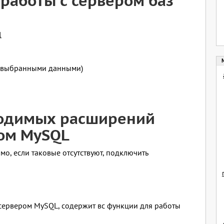
работы с сервером баз
Д
с выбранными данными)
одимых расширений
ром MySQL
о, если таковые отсутствуют, подключить
сервером MySQL, содержит вс функции для работы