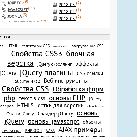
(
79
)
(2)
JQUERY
2018-05
(
59
)
(1)
JAVASCRIPT
2018-04
(
3
)
JOOMLA
(2)
2018-03
(
12
)
САЙТОСТРОЕНИЕ
(2)
2018-02
(
24
)
ИНСТРУМЕНТЫ
(1)
2017-12
(
5
)
РАЗНОЕ
(4)
2017-11
(
1
)
ФОТОСТОКИ
(1)
азы HTML
селекторы CSS
закругление CSS
2017-09
ошибки IE
(
2
)
ШРИФТЫ
Свойства CSS3
блочная
(1)
2017-08
(
7
)
ИКОНКИ
(1)
верстка
2017-07
(
2
)
эффекты
КИСТИ
jQuery скроллинг
(2)
2017-04
(
1
)
jQuery плагины
ILLUSTRATOR CS5
jQuery
CSS ссылки
(7)
2017-03
(
3
)
SEO
Веб инструменты
(1)
Sublime Text 2
2017-02
Свойства CSS
(2)
Обработка форм
2017-01
(4)
основы PHP
2016-11
php
текст в css
jQuery
(1)
2016-09
сетки для верстки
HTML5
галерея
clearfix css
(1)
2016-08
основы
Слайдер jQuery
Ссылки jQuery
(2)
2016-07
jQuery
основы javascript
объекты
(1)
2016-06
AJAX примеры
(2)
javascript
SASS
PHP ООП
2016-04
Серверное программирование
(2)
выборка jQuery