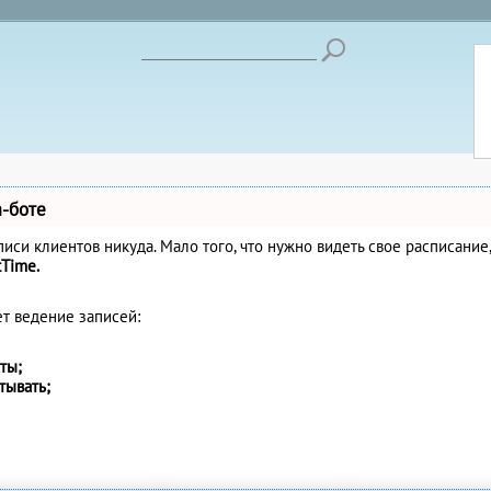
m-боте
записи клиентов никуда. Мало того, что нужно видеть свое расписани
tTime.
ет ведение записей:
ты;
тывать;