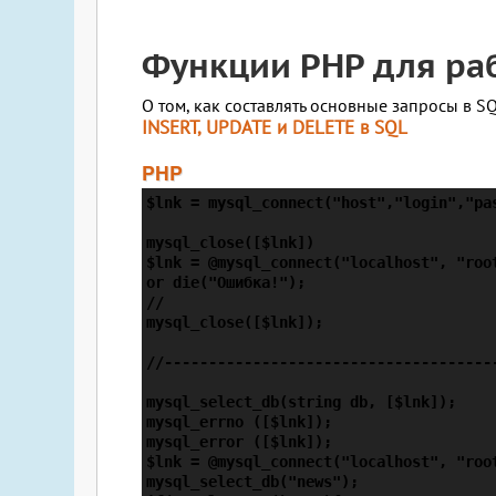
Функции PHP для ра
О том, как составлять основные запросы в SQ
INSERT, UPDATE и DELETE в SQL
PHP
$lnk = mysql_connect("host","login","pas
                                       
mysql_close([$lnk])                     
$lnk = @mysql_connect("localhost", "root
or die("Ошибка!");

//

mysql_close([$lnk]);

//--------------------------------------
mysql_select_db(string db, [$lnk]);

mysql_errno ([$lnk]);                   
mysql_error ([$lnk]);                   
$lnk = @mysql_connect("localhost", "root
mysql_select_db("news");                