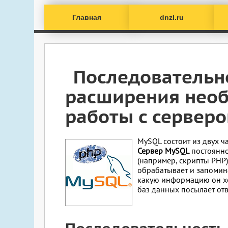
Главная
dnzl.ru
Последовательно
расширения нео
работы с сервер
MySQL состоит из двух ч
Сервер MySQL
постоянно
(например, скрипты PHP
обрабатывает и запоминае
какую информацию он хоч
баз данных посылает ответ