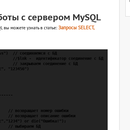
боты с сервером MySQL
Запросы SELECT,
L вы можете узнать в статье:
s")  // соединяемся с БД

      //$lnk -  идентификатор соединение с БД

     // закрываем соединение с БД

", "123456")

-----

   // возвращает номер ошибки

   // возвращает описание ошибки

","1234") or die("Ошибка!");

   // выбираем БД
