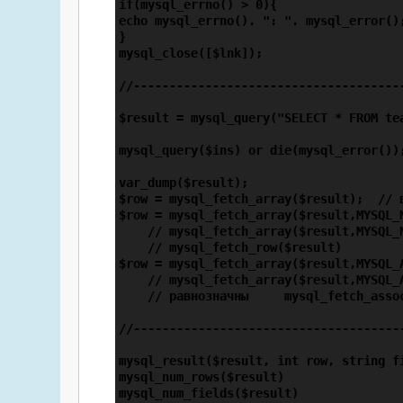
if(mysql_errno() > 0){

echo mysql_errno(). ": ". mysql_error();
}

mysql_close([$lnk]);

//--------------------------------------
$result = mysql_query("SELECT * FROM te
mysql_query($ins) or die(mysql_error());
var_dump($result);

$row = mysql_fetch_array($result);  // 
$row = mysql_fetch_array($result,MYSQL_
    // mysql_fetch_array($result,MYSQL_N
    // mysql_fetch_row($result)

$row = mysql_fetch_array($result,MYSQL_
    // mysql_fetch_array($result,MYSQL_A
    // равнозначны     mysql_fetch_assoc
//--------------------------------------
mysql_result($result, int row, string fi
mysql_num_rows($result)                 
mysql_num_fields($result)               