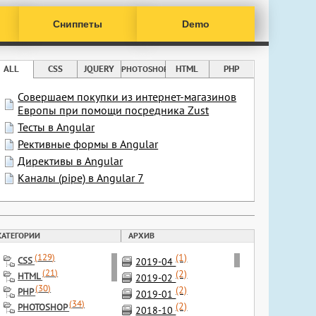
Сниппеты
Demo
ALL
CSS
JQUERY
HTML
PHP
PHOTOSHOP
Совершаем покупки из интернет-магазинов
Европы при помощи посредника Zust
Тесты в Angular
Рективные формы в Angular
Директивы в Angular
Каналы (pipe) в Angular 7
КАТЕГОРИИ
АРХИВ
(1)
(
129
)
CSS
2019-04
(
21
)
(2)
HTML
2019-02
(
30
)
(2)
PHP
2019-01
(
34
)
(2)
PHOTOSHOP
2018-10