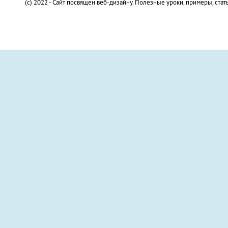
(c) 2022 - Сайт посвящен веб-дизайну. Полезные уроки, примеры, стат