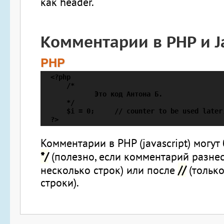
как header.
Комментарии в PHP и Ja
PHP
  <?php

      /*

             Это код Антона Б.

      */

      $i = 0;     // counter to be used later;
  ?>
Комментарии в PHP (javascript) могу
*/
(полезно, если комментарий разне
//
несколько строк) или после
(только
строки).