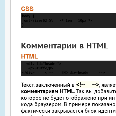
CSS
body {

font-size:62.5%   /* 1em = 10px */

}
Комментарии в HTML
HTML
  <div id="header">

   <p>Stuff</p>

</div>     <!--    END div-header    -->
<!-- -->
Текст, заключенный в
, являе
комментарием HTML
. Так вы добавит
которое не будет отображено при ин
кода браузером. В примере показано,
фактически закрывается блок иден