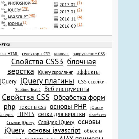
(
34
)
(1)
PHOTOSHOP
2017-02
(
79
)
(2)
JQUERY
2017-01
(
40
)
(4)
JAVASCRIPT
2016-11
(
3
)
JOOMLA
(1)
2016-09
(
12
)
САЙТОСТРОЕНИЕ
(1)
2016-08
(
24
)
ИНСТРУМЕНТЫ
(2)
2016-07
(
4
)
РАЗНОЕ
(1)
2016-06
(
1
)
ФОТОСТОКИ
(2)
азы HTML
селекторы CSS
закругление CSS
2016-04
ошибки IE
(
2
)
ШРИФТЫ
Свойства CSS3
блочная
(2)
2016-03
(
7
)
ИКОНКИ
(3)
верстка
2016-02
(
2
)
эффекты
КИСТИ
jQuery скроллинг
(1)
2015-12
(
1
)
jQuery плагины
ILLUSTRATOR CS5
jQuery
CSS ссылки
(6)
2015-11
(
3
)
SEO
Веб инструменты
(2)
Sublime Text 2
2015-09
Свойства CSS
(1)
Обработка форм
2015-08
(1)
основы PHP
2015-06
php
текст в css
jQuery
(1)
2015-05
сетки для верстки
HTML5
галерея
clearfix css
(3)
2015-04
основы
Слайдер jQuery
Ссылки jQuery
(3)
2015-03
jQuery
основы javascript
объекты
(2)
2015-02
AJAX примеры
(1)