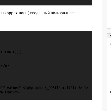
на корректность) введенный пользоват email
E_EMAIL)){

;

</p>';

il" value=" <?php echo $_POST['email']; ?> ">

ь Email">
