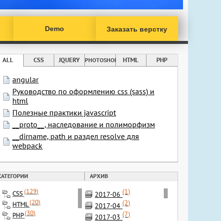
Demo
Заказать верстку
ALL
CSS
JQUERY
HTML
PHP
PHOTOSHOP
angular
Руководство по оформлению css (sass) и
html
Полезные практики javascript
__proto__, наследование и полиморфизм
__dirname, path и раздел resolve для
webpack
КАТЕГОРИИ
АРХИВ
) {

(1)
(
129
)
CSS
2017-06
(
20
)
(2)
HTML
2017-04
(
30
)
(7)
PHP
2017-03