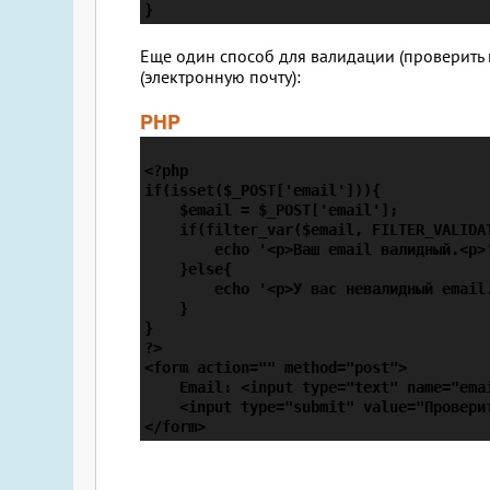
Еще один способ для валидации (проверить 
(электронную почту):
PHP
<?php

if(isset($_POST['email'])){

    $email = $_POST['email'];

    if(filter_var($email, FILTER_VALIDAT
        echo '<p>Ваш email валидный.<p>'
    }else{

        echo '<p>У вас невалидный email.
    }

}

?>

<form action="" method="post">

    Email: <input type="text" name="ema
    <input type="submit" value="Проверит
</form>