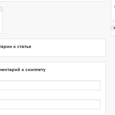
арии к статье
ментарий к сниппету