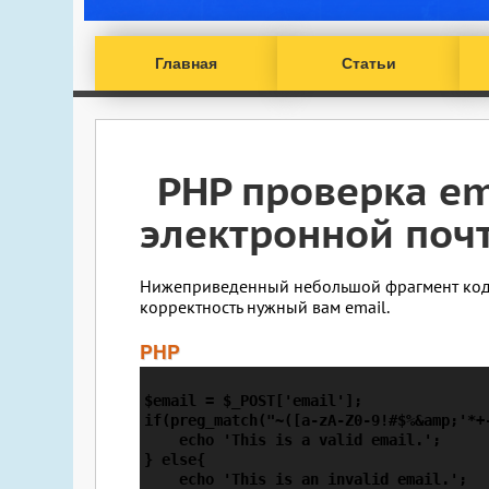
Главная
Статьи
PHP проверка em
электронной поч
Нижеприведенный небольшой фрагмент кода 
корректность нужный вам email.
PHP
$email = $_POST['email'];

if(preg_match("~([a-zA-Z0-9!#$%&amp;'*+
    echo 'This is a valid email.';

} else{

    echo 'This is an invalid email.';
