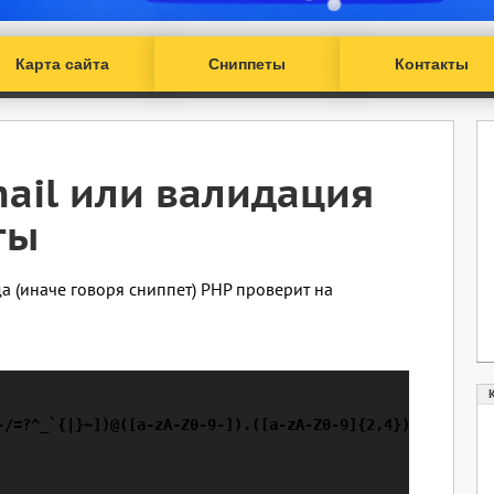
Карта сайта
Сниппеты
Контакты
ail или валидация
ты
(иначе говоря сниппет) PHP проверит на
-/=?^_`{|}~])@([a-zA-Z0-9-]).([a-zA-Z0-9]{2,4})~",$email)