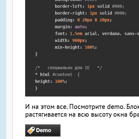
	border
-
left
:
1px
 solid 
#000;
	border
-
right
:
1px
 solid 
#000;
	padding
:
0
20px
0
20px
;
	margin
:
auto
;
	font
:
1.5em
 arial
,
 verdana
,
 sans
-
	width
:
960px
;
	min
-
height
:
100
%;
}
/*   специально для IE   */
*
 html 
#content  {
height
:
100
%;
}
И на этом все. Посмотрите demo. Бло
растягивается
на всю высоту окна бр