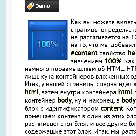
Как вы можете видеть
страницы определяет
не растягивается на 
на то, что мы добавил
#content
he
свойство
100%
значением
. Ка
немного поразмышляем об HTML. HTM
лишь куча контейнеров вложенных од
Итак, у нашей страницы сперва идет 
html
html
, затем внутри контейнера
body
body
контейнер
, ну и, наконец, в
content
блок с идентификатором
. Ко
помещаем контент в один из этих бло
растягивает этот блок и все другие бл
содержащие этот блок. Итак, мы раст