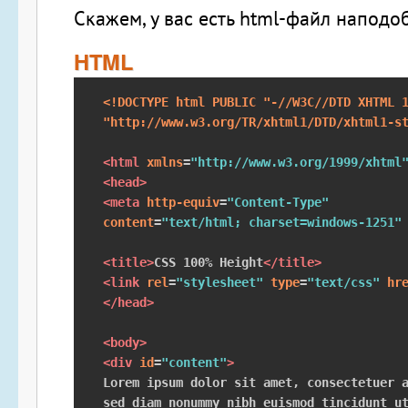
Скажем, у вас есть html-файл наподоб
HTML
<!DOCTYPE html PUBLIC "-//W3C//DTD XHTML 1
"http://www.w3.org/TR/xhtml1/DTD/xhtml1-s
<html
xmlns
=
"http://www.w3.org/1999/xhtml
<head>
<meta
http-equiv
=
"Content-Type"
content
=
"text/html; charset=windows-1251"
<title>
CSS 100% Height
</title>
<link
rel
=
"stylesheet"
type
=
"text/css"
hr
</head>
<body>
<div
id
=
"content"
>
Lorem ipsum dolor sit amet, consectetuer a
sed diam nonummy nibh euismod tincidunt ut