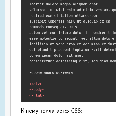
laoreet dolore magna aliquam erat

volutpat. Ut wisi enim ad minim veniam, qu
nostrud exerci tation ullamcorper

suscipit lobortis nisl ut aliquip ex ea 

commodo consequat. Duis 

autem vel eum iriure dolor in hendrerit in
esse molestie consequat, vel illum dolore 
facilisis at vero eros et accumsan et iust
qui blandit praesent luptatum zzril deleni
Lorem ipsum dolor sit amet, 

consectetuer adipiscing elit, sed diam non
короче много контента

</div>
</body>
</html>
К нему прилагается CSS: