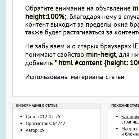
m
Обратите внимание на объявление
height:100%;
: благодаря нему в случа
контент выходит за пределы окна бр
также будет растягиваться за контент
Не забываем и о старых браузерах IE
min-heigt
понимают свойство
, для н
* html #content {height: 1
добавить
Использованы материалы статьи
Дата: 2012-02-25
Как приж
страниц
Просмотров: 64742
Margin (
Автор: хъ
и блочн