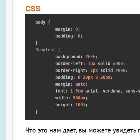
CSS
body 
{
	margin
:
0
;
	padding
:
0
;
}
#content {
	background
:
#EEE;
	border
-
left
:
1px
 solid 
#000;
	border
-
right
:
1px
 solid 
#000;
	padding
:
0
20px
0
20px
;
	margin
:
auto
;
	font
:
1.5em
 arial
,
 verdana
,
 sans
-
	width
:
960px
;
	height
:
100
%;
}
Что это нам дает, вы можете увидеть 