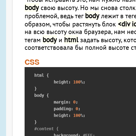
body
свою высоту. Но мы снова столк
body
проблемой, ведь тег
лежит в тег
<div 
образом, чтобы растянуть блок
на всю высоту окна браузера, нам н
body
html
тегам
и
задать высоту, кот
соответствовала бы полной высоте с
CSS
html 
{
	height
:
100
%;
}
body 
{
	margin
:
0
;
	padding
:
0
;
	height
:
100
%;
}
#content {
	background
:
#EEE;