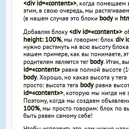
<div id=«content»>
, когда помещаем в
этим, в свою очередь, мы растягивае
body
ht
(в нашем случае это блоки
и
<div id=«content»>
Добавляя блоку
о
height: 100%
div 
, мы говорим: блок
нужно растянуть на всю высоту блока
нашем примере, как вы понимаете, э
body
родителем является тег
. Итак, 
id=«content»
равна полной высоте (1
body
. Хорошо, но какая высота у тега
body
просто: высота тега
равна высо
id=«content»>
, которую мы нигде не 
Поэтому, когда мы создаем объявле
100%
, мы просто говорим: блок по 
быть равен самому себе!
Чтобы исправить это, нам нужно назн