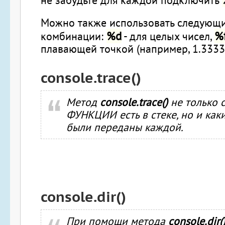
не забудьте для каждой подключить
Можно также использовать следующ
%d
%
комбинации:
- для целых чисел,
плавающей точкой (например, 1.3333
console.trace()
Метод
console.trace()
не только с
ФУНКЦИИ
есть в стеке, но и ка
были переданы каждой.
console.dir()
При помощи метода
console.dir(