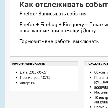
Как отслеживать собы
Firefox - Записывать события
Firefox + Firebug + Firequery = Показ
навешанные при помощи jQuery
Тормозит - вне работы выключать
Дата: 2012-05-27
Основы 
Просмотров: 18787
Плагины
руковод
Автор: хъ
Координ
Массивы 
10 инст
доступно
Новые и