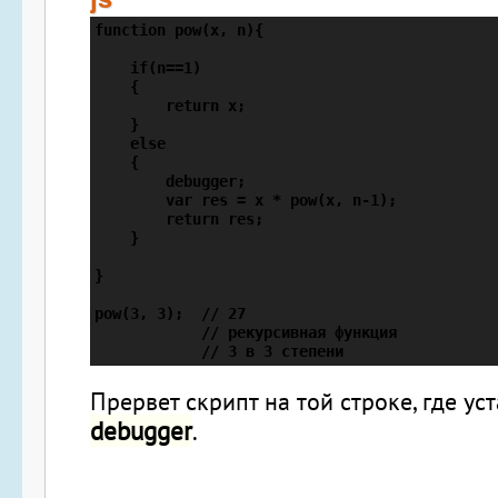
function pow(x, n){

    if(n==1)

    {

        return x;

    }

    else

    {

        debugger;

        var res = x * pow(x, n-1);

        return res;

    }

}

pow(3, 3);  // 27

            // рекурсивная функция

            // 3 в 3 степени
Прервет скрипт на той строке, где ус
debugger
.