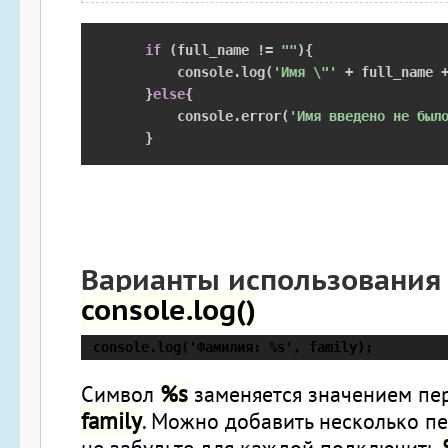
if
(
full_name 
!=
""
){
        console
.
log
(
'Имя \"'
+
 full_name 
}
else
{
        console
.
error
(
'Имя введено не был
}
Варианты использования
console.log()
 console.log('Фамилия: %s', family);
%s
Символ
заменяется значением пе
family
. Можно добавить несколько п