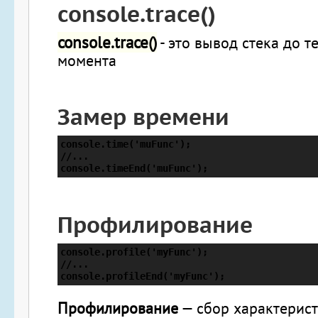
console.trace()
console.trace()
- это вывод стека до т
момента
Замер времени
console.time('muFunc');

//...

console.timeEnd('muFunc');
Профилирование
console.profile('myFunc');

//...

console.profileEnd('myFunc');
Профилирование
— сбор характерис