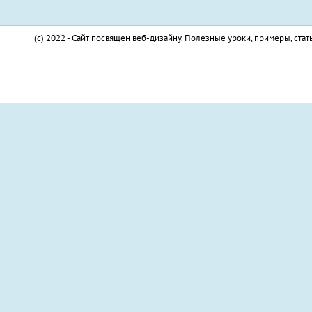
(c) 2022 - Сайт посвящен веб-дизайну. Полезные уроки, примеры, стат