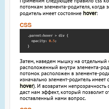
Применим следующее правило css ко
потомкам элемента-родителя, когда 
hover
родитель имеет состояние
:
CSS
.
parent
:
hover 
>
 div 
{
  opacity
:
0.5
;
}
Затем, наведем мышку на отдельный
расположенный внутри элемента-роди
потомок расположен в элементе-род
изначально элемент-родитель имеет 
hover
). И возвратим непрозрачность 
даст нам эффект, который позволит о
поставленный нами вопрос.