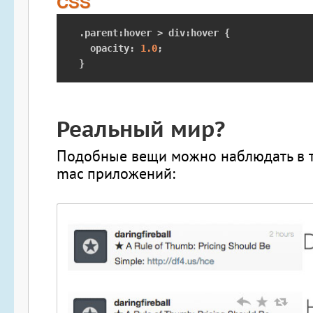
CSS
.
parent
:
hover 
>
 div
:
hover 
{
  opacity
:
1.0
;
}
Реальный мир?
Подобные вещи можно наблюдать в т
mac приложений: