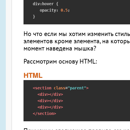
div
:
hover 
{
   opacity
:
0.5
;
}
Но что если мы хотим изменить стиль
элементов кроме элемента, на котор
момент наведена мышка?
Рассмотрим основу HTML:
HTML
<section
class
=
"parent"
>
<div></div>
<div></div>
<div></div>
</section>