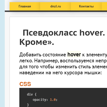
Главная
dnzl.ru
Контакты
Псевдокласс hover.
Кроме».
hover
Добавить состояние
к элементу
легко. Например, воспользуемся неп
для того чтобы изменить стиль элеме
наведении на него курсора мышки:
CSS
div 
{
   opacity
:
1.0
;
}