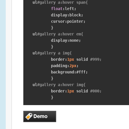
ul
#gallery a:hover span{
float
:
left
;
	display
:
block
;
	cursor
:
pointer
;
}
ul
#gallery a:hover em{
	display
:
none
;
}
ul
#gallery a img{
	border
:
1px
 solid 
#999;
	padding
:
2px
;
	background
:#
fff
;
}
ul
#gallery a:hover img{
	border
:
1px
 solid 
#000;
}