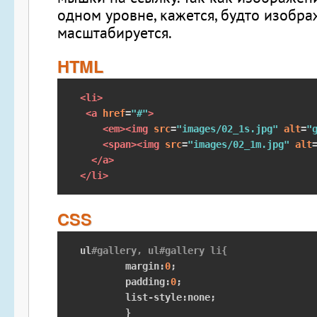
одном уровне, кажется, будто изобр
масштабируется.
HTML
<li>
<a
href
=
"#"
>
<em><img
src
=
"images/02_1s.jpg"
alt
=
"
<span><img
src
=
"images/02_1m.jpg"
alt
</a>
</li>
CSS
ul
#gallery, ul#gallery li{
	margin
:
0
;
	padding
:
0
;
	list
-
style
:
none
;
}