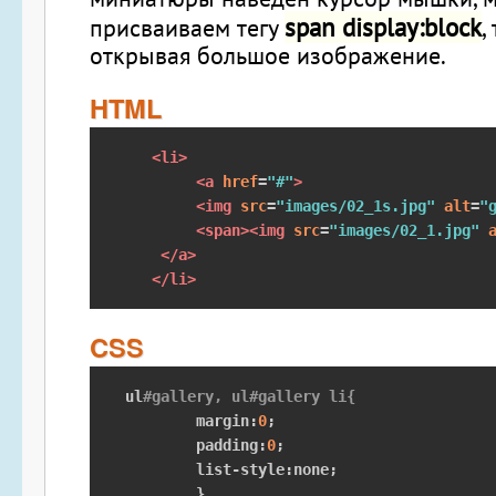
span display:block
присваиваем тегу
,
открывая большое изображение.
HTML
<li>
<a
href
=
"#"
>
<img
src
=
"images/02_1s.jpg"
alt
=
"
<span><img
src
=
"images/02_1.jpg"
</a>
</li>
CSS
ul
#gallery, ul#gallery li{
	margin
:
0
;
	padding
:
0
;
	list
-
style
:
none
;
}