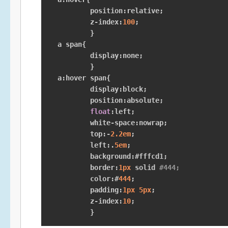
	position
:
relative
;
	z
-
index
:
100
;
}
a span
{
	display
:
none
;
}
a
:
hover span
{
	display
:
block
;
	position
:
absolute
;
float
:
left
;
	white
-
space
:
nowrap
;
	top
:-
2.2em
;
	left
:.
5em
;
	background
:#
fffcd1
;
	border
:
1px
 solid 
#444;
	color
:#
444
;
	padding
:
1px
5px
;
	z
-
index
:
10
;
}