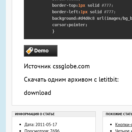
	border
-
top
:
1px
 solid 
#777;
	border
-
left
:
1px
 solid 
#777;
	background
:#
d4d0c8 url
(
images
/
bg_
	cursor
:
pointer
;
}
Источник
cssglobe.com
Скачать одним архивом с letitbit:
download
Дата: 2011-05-17
Кнопки-
Просмотров: 7696
Четыре и