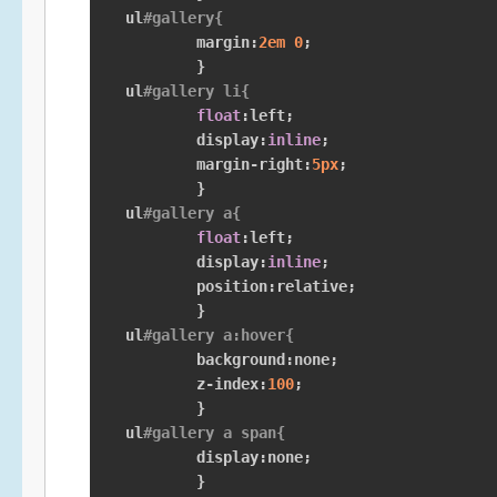
ul
#gallery{
	margin
:
2em
0
;
}
ul
#gallery li{
float
:
left
;
	display
:
inline
;
	margin
-
right
:
5px
;
}
ul
#gallery a{
float
:
left
;
	display
:
inline
;
	position
:
relative
;
}
ul
#gallery a:hover{
	background
:
none
;
	z
-
index
:
100
;
}
ul
#gallery a span{
	display
:
none
;
}