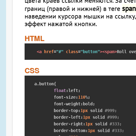
цвета краев ссылки меняются. За счет
span
границ (правой и нижней) в теге
наведении курсора мышки на ссылку,
эффект нажатой кнопки.
HTML
<a
href
=
"#"
class
=
"button"
><span>
Roll ov
CSS
a
.
button
{
float
:
left
;
	font
-
size
:
110
%;
	font
-
weight
:
bold
;
	border
-
top
:
1px
 solid 
#999;
	border
-
left
:
1px
 solid 
#999;
	border
-
right
:
1px
 solid 
#333;
	border
-
bottom
:
1px
 solid 
#333;