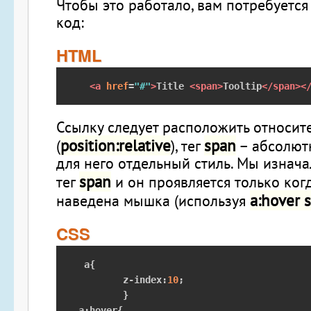
Чтобы это работало, вам потребуетс
код:
HTML
<a
href
=
"#"
>
Title 
<span>
Tooltip
</span><
Ссылку следует расположить относит
position:relative
span
(
), тег
– абсолютн
для него отдельный стиль. Мы изнача
span
тег
и он проявляется только ког
a:hover 
наведена мышка (используя
CSS
 a
{
	z
-
index
:
10
;
}
a
:
hover
{