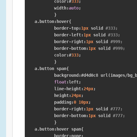
	color
:#
333
;
	width
:
auto
;
}
a
.
button
:
hover
{
	border
-
top
:
1px
 solid 
#333;
	border
-
left
:
1px
 solid 
#333;
	border
-
right
:
1px
 solid 
#999;
	border
-
bottom
:
1px
 solid 
#999;	
	color
:#
333
;
}
a
.
button span
{
	background
:#
d4d0c8 url
(
images
/
bg_
float
:
left
;
	line
-
height
:
24px
;
	height
:
24px
;
	padding
:
0
10px
;
	border
-
right
:
1px
 solid 
#777;
	border
-
bottom
:
1px
 solid 
#777;	
}
a
.
button
:
hover span
{
	border
:
none
;