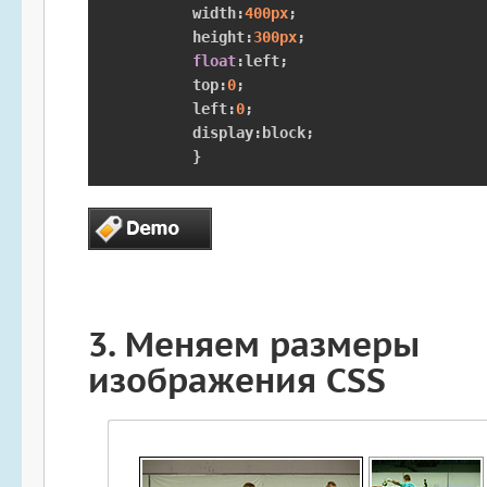
	width
:
400px
;
	height
:
300px
;
float
:
left
;
	top
:
0
;
	left
:
0
;
	display
:
block
;
}
3.
Меняем размеры
изображения CSS