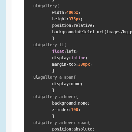
ul
#gallery{
	width
:
400px
;
	height
:
375px
;
	position
:
relative
;
	background
:#
e1e1e1 url
(
images
/
bg_
}
ul
#gallery li{
float
:
left
;
	display
:
inline
;
	margin
-
top
:
300px
;
}
ul
#gallery a span{
	display
:
none
;
}
ul
#gallery a:hover{
	background
:
none
;
	z
-
index
:
100
;
}
ul
#gallery a:hover span{
	position
:
absolute
;