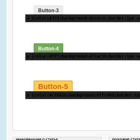
Button-3
a {color:#333;background:#ececec;border:1px s
Button-4
a {color:#fff;background:#73ac59;border:1px s
Button-5
a {color:#c76026;background:#ffcd4d;border:1p