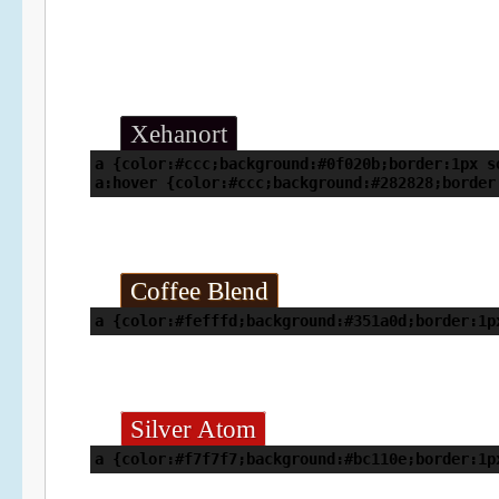
Xehanort
a {color:#ccc;background:#0f020b;border:1px s
a:hover {color:#ccc;background:#282828;border
Coffee Blend
a {color:#fefffd;background:#351a0d;border:1p
Silver Atom
a {color:#f7f7f7;background:#bc110e;border:1p