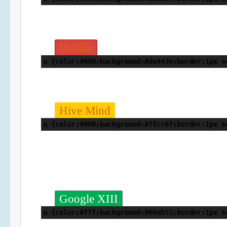
Dislike
a {color:#000;background:#da443e;border:1px s
Hive Mind
a {color:#000;background:#ffcc07;border:1px s
Google XIII
a {color:#fff;background:#00ab53;border:1px s