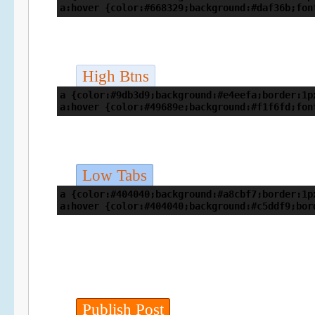
a:hover {color:#668329;background:#daf36b;fon
High Btns
a {color:#9db3d9;background:#e4eefa;border:1p
a:hover {color:#49689e;background:#f1f6fd;fon
Low Tabs
a {color:#404040;background:#a8cbf7;border:1p
a:hover {color:#404040;background:#c5ddf9;bor
Publish Post