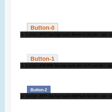
Button-0
a {color:#333;background:#eeeeed;border:1px s
Button-1
a {color:#3b5998;background:#eceef5;border:1p
Button-2
a {color:#fff;background:#6079ab;border:1px s