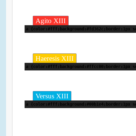
Agito XIII
a {color:#fff;background:#fd362c;border:1px s
Haeresis XIII
a {color:#fff;background:#ffcc00;border:1px s
Versus XIII
a {color:#fff;background:#00b1e4;border:1px s