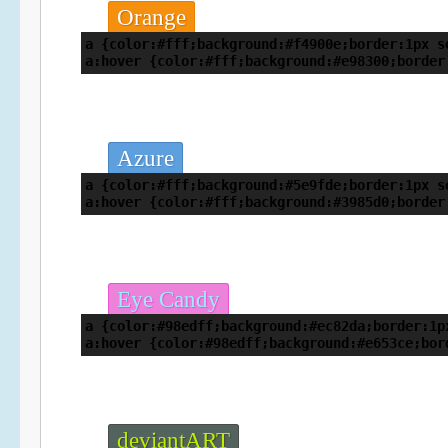
Orange
a {color:#fff;background:#f4900e;border:1px s
a:hover {color:#fff;background:#e98300;border
Azure
a {color:#fff;background:#5e9fde;border:1px s
a:hover {color:#fff;background:#3985d0;border
Eye Candy
a {color:#98edff;background:#ec82da;border:1p
a:hover {color:#98edff;background:#e653ce;bor
deviantART