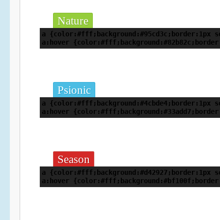
Nature
a {color:#fff;background:#95cd3c;border:1px s
a:hover {color:#fff;background:#82b82c;border
Psionic
a {color:#fff;background:#4cbde4;border:1px s
a:hover {color:#fff;background:#33add7;border
Season
a {color:#fff;background:#d42927;border:1px s
a:hover {color:#fff;background:#bf100f;border