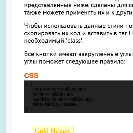
представленные ниже, сделаны для с
также можете применять их и к други
Чтобы использовать данные стили по
скопировать их код и вставить в тег
необходимый ‛class‛.
Все кнопки имеют закругленные углы.
углы поможет следующее правило:
CSS
a {
   -moz-border-radius:3px;
   border-radius:3px;
   -webkit-border-radius:3px;
   font-family:Tahoma;
}
Gold Nugget