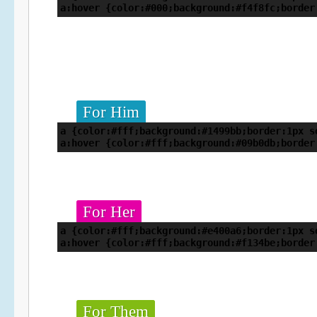
a:hover {color:#000;background:#f4f8fc;border
For Him
a {color:#fff;background:#1499bb;border:1px s
a:hover {color:#fff;background:#09b0db;border
For Her
a {color:#fff;background:#e400a6;border:1px s
a:hover {color:#fff;background:#f134be;border
For Them