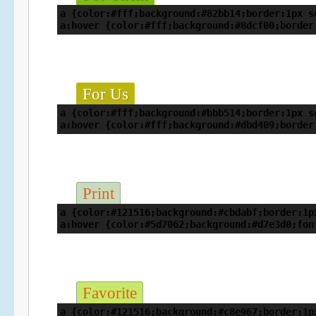
a {color:#fff;background:#82bb14;border:1px s
a:hover {color:#fff;background:#8dcf00;border
For Us
a {color:#fff;background:#bbb514;border:1px s
a:hover {color:#fff;background:#dbd409;border
Print
a {color:#121516;background:#cbdabf;border:1p
a:hover {color:#5d7062;background:#d7e3d0;fon
Favorite
a {color:#121516;background:#c8e967;border:1p