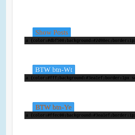
Show Posts
a {color:#dbf500;background:#2d98ec;border:1p
BTW btn-Wt
a {color:#fff;background:#3ea1ef;border:1px s
BTW btn-Ye
a {color:#ffec00;background:#3ea1ef;border:1p