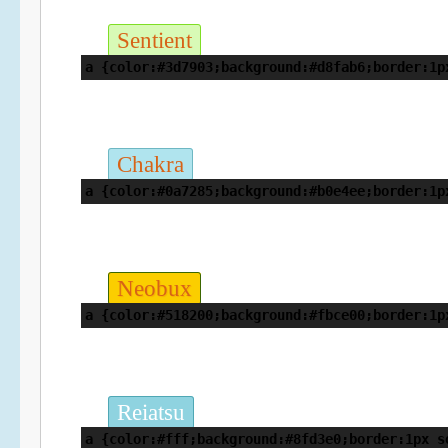
Sentient
a {color:#3d7903;background:#d8fab6;border:1p
Chakra
a {color:#0a7285;background:#b0e4ee;border:1p
Neobux
a {color:#518200;background:#fbce00;border:1p
Reiatsu
a {color:#fff;background:#8fd3e0;border:1px s