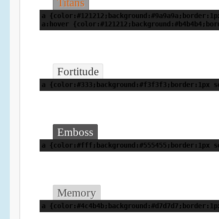
Titans
a {color:#121212;background:#9a9a9a;border:1p
a:hover {color:#121212;background:#b4b4b4;bor
Fortitude
a {color:#333;background:#f3f3f3;border:1px s
Emboss
a {color:#fff;background:#555455;border:1px s
Memory
a {color:#4c4b4b;background:#d7d7d7;border:1p