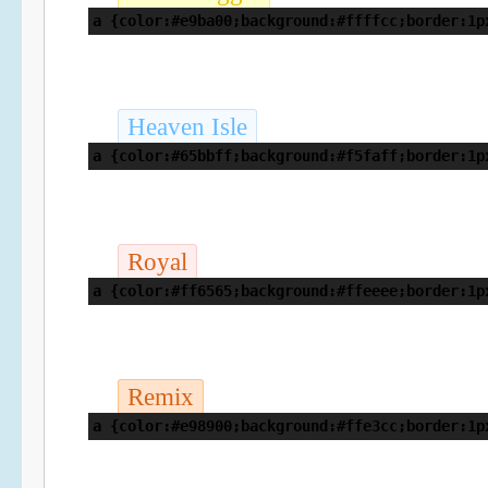
a {color:#e9ba00;background:#ffffcc;border:1p
Heaven Isle
a {color:#65bbff;background:#f5faff;border:1p
Royal
a {color:#ff6565;background:#ffeeee;border:1p
Remix
a {color:#e98900;background:#ffe3cc;border:1p