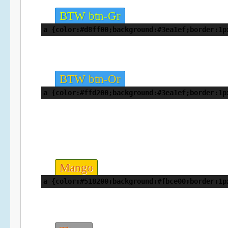
BTW btn-Gr
a {color:#d8ff00;background:#3ea1ef;border:1p
BTW btn-Or
a {color:#ffd200;background:#3ea1ef;border:1p
Mango
a {color:#518200;background:#fbce00;border:1p