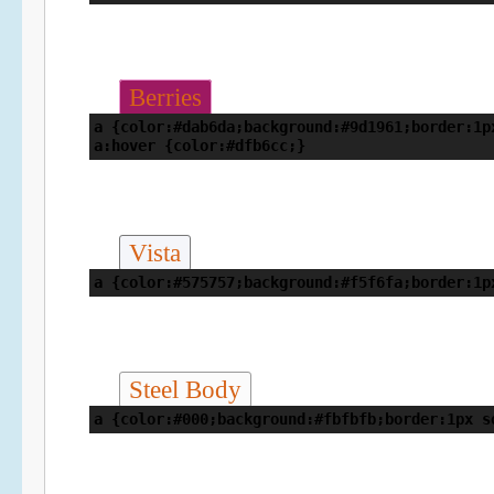
Berries
a {color:#dab6da;background:#9d1961;border:1p
a:hover {color:#dfb6cc;}
Vista
a {color:#575757;background:#f5f6fa;border:1p
Steel Body
a {color:#000;background:#fbfbfb;border:1px s