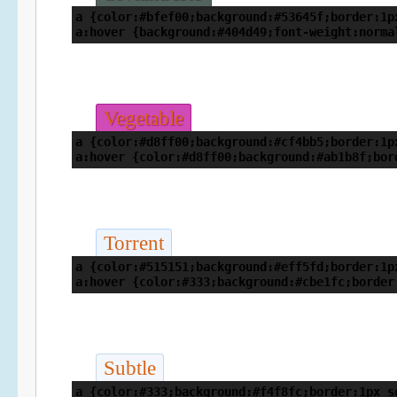
a {color:#bfef00;background:#53645f;border:1p
a:hover {background:#404d49;font-weight:norma
Vegetable
a {color:#d8ff00;background:#cf4bb5;border:1p
a:hover {color:#d8ff00;background:#ab1b8f;bor
Torrent
a {color:#515151;background:#eff5fd;border:1p
a:hover {color:#333;background:#cbe1fc;border
Subtle
a {color:#333;background:#f4f8fc;border:1px s