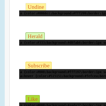
Undine
a {color:#0066cc;background:#fff299;border:1p
Herald
a {color:#333;background:#d8fab6;border:1px s
Subscribe
a {color:#000;background:#fff197;border:1px s
a:hover {color:#515151;background:#fefcea;bor
Like
a {color:#000;background:#aada37;border:1px s