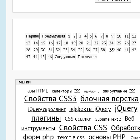
Первая
Предыдущая
1
2
3
4
5
6
7
8
9
10
11
12
13
14
15
16
17
18
19
20
21
22
23
24
25
26
27
39
28
29
30
31
32
33
34
35
36
37
38
40
41
42
43
44
45
46
Следующая
Последняя
азы HTML
селекторы CSS
закругление CSS
ошибки IE
Свойства CSS3
блочная верстка
jQuery
эффекты jQuery
jQuery скроллинг
плагины
Веб
CSS ссылки
Sublime Text 2
Свойства CSS
Обработ
инструменты
основы PHP
форм php
текст в css
jQue