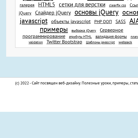
сетки для верстки
HTML5
галерея
Ссы
clearfix css
основы jQuery
осно
Слайдер jQuery
jQuery
AJ
javascript
объекты javascript
SASS
PHP ООП
примеры
Серверное
выборка jQuery
программирование
валидация формы
атрибуты HTML
плаг
Twitter Bootstrap
webpack
validation
Шаблоны javascript
(c) 2022 - Сайт посвящен веб-дизайну. Полезные уроки, примеры, стат