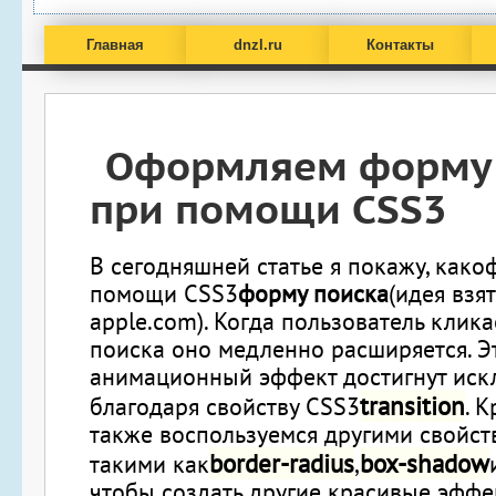
Главная
dnzl.ru
Контакты
Оформляем форму 
при помощи CSS3
В сегодняшней статье я покажу, как
о
помощи CSS3
форму поиска
(идея взят
apple.com). Когда пользователь клик
поиска оно медленно расширяется. Э
анимационный эффект достигнут иск
transition
благодаря свойству CSS3
. 
также воспользуемся другими свойст
border-radius
box-shadow
такими как
,
чтобы создать другие красивые эффе