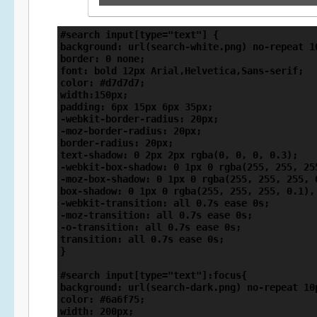
#search input[type="text"] {

background: url(search-white.png) no-repeat 10
border: 0 none;

font: bold 12px Arial,Helvetica,Sans-serif;

color: #d7d7d7;

width:150px;

padding: 6px 15px 6px 35px;

-webkit-border-radius: 20px;

-moz-border-radius: 20px;

border-radius: 20px;

text-shadow: 0 2px 2px rgba(0, 0, 0, 0.3);

-webkit-box-shadow: 0 1px 0 rgba(255, 255, 25
-moz-box-shadow: 0 1px 0 rgba(255, 255, 255, 
box-shadow: 0 1px 0 rgba(255, 255, 255, 0.1),
-webkit-transition: all 0.7s ease 0s;

-moz-transition: all 0.7s ease 0s;

-o-transition: all 0.7s ease 0s;

transition: all 0.7s ease 0s;

}

#search input[type="text"]:focus{

background: url(search-dark.png) no-repeat 10p
color: #6a6f75;

width: 200px;
