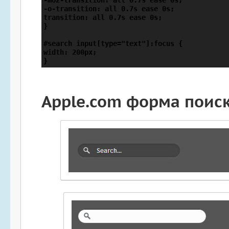
-moz-transition: all 0.7s ease 0s;

-o-transition: all 0.7s ease 0s;

transition: all 0.7s ease 0s;

}

#search input[type="text"]:focus {

width: 200px;

Apple.com форма поис