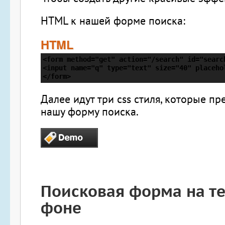
HTML к нашей форме поиска:
HTML
<form method="get" action="/search" id="search
<input name="q" type="text" size="40" placehol
</form>
Далее идут три css стиля, которые п
нашу форму поиска.
Поисковая форма на т
фоне