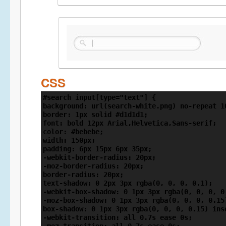
CSS
#search input[type="text"] {

background: url(search-white.png) no-repeat 10
border: 1px solid #d1d1d1;

font: bold 12px Arial,Helvetica,Sans-serif;

color: #bebebe;

width: 150px;

padding: 6px 15px 6px 35px;

-webkit-border-radius: 20px;

-moz-border-radius: 20px;

border-radius: 20px;

text-shadow: 0 2px 3px rgba(0, 0, 0, 0.1);

-webkit-box-shadow: 0 1px 3px rgba(0, 0, 0, 0.
-moz-box-shadow: 0 1px 3px rgba(0, 0, 0, 0.15)
box-shadow: 0 1px 3px rgba(0, 0, 0, 0.15) inse
-webkit-transition: all 0.7s ease 0s;
