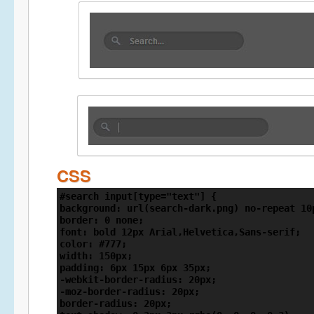
CSS
#search input[type="text"] {

background: url(search-dark.png) no-repeat 10p
border: 0 none;

font: bold 12px Arial,Helvetica,Sans-serif;

color: #777;

width: 150px;

padding: 6px 15px 6px 35px;

-webkit-border-radius: 20px;

-moz-border-radius: 20px;

border-radius: 20px;
