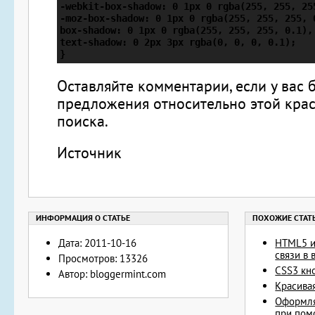
-webkit-box-shadow: 0 1px 0 rgba(255, 255, 25
-moz-box-shadow: 0 1px 0 rgba(255, 255, 255, 
box-shadow: 0 1px 0 rgba(255, 255, 255, 0.1), 
text-shadow: 0 2px 3px rgba(0, 0, 0, 0.1);

Оставляйте комментарии, если у вас 
предложения относительно этой кра
поиска.
Источник
Дата: 2011-10-16
HTML5 и
связи в 
Просмотров: 13326
CSS3 кн
Автор: bloggermint.com
Красива
Оформля
при пом