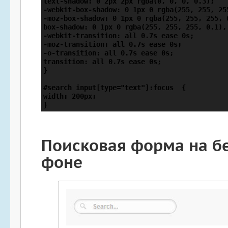
text-shadow: 0 2px 2px rgba(0, 0, 0, 0.3);

-webkit-box-shadow: 0 1px 0 rgba(255, 255, 25
-moz-box-shadow: 0 1px 0 rgba(255, 255, 255, 
box-shadow: 0 1px 0 rgba(255, 255, 255, 0.1),
-webkit-transition: all 0.7s ease 0s;

-moz-transition: all 0.7s ease 0s;

-o-transition: all 0.7s ease 0s;

transition: all 0.7s ease 0s;

}

#search input[type="text"]:focus  {

width: 200px;

}
Поисковая форма на б
фоне