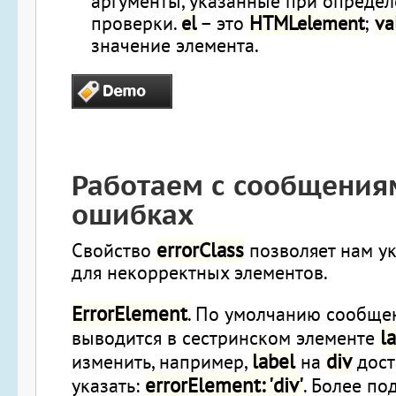
аргументы, указанные при опреде
проверки.
el
– это
HTMLelement
;
va
значение элемента.
Работаем с сообщения
ошибках
errorClass
Свойство
позволяет нам ук
для некорректных элементов.
ErrorElement
. По умолчанию сообще
l
выводится в сестринском элементе
label
div
изменить, например,
на
дост
errorElement: 'div'
указать:
. Более по