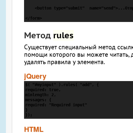
    <button type="submit"  name="send">...Отпр
</form>
Метод
rules
Существует специальный метод ссыл
помощи которого вы можете читать, 
удалять правила у элемента.
jQuery
$( "#myinput" ).rules( "add", {

required: true,

minlength: 2,

messages: {

required: "Required input"

}

});
HTML