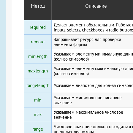
Метод
Описание
Делает элемент обязательным. Работает
required
inputs, selects, checkboxes и radio button
Запрашивает ресурс для проверки
remote
элемента формы
Указываем элементу минимальную длин
minlength
(кол-во символов)
Указываем элементу максимальную дли
maxlength
(кол-во символов)
rangelength
Указываем диапозон для кол-ва символ
Указываем минимальное числовое
min
значение
Указываем максимальное числовое
max
значение
Числовое значение должно нвходиться 
range
пределах диапозона