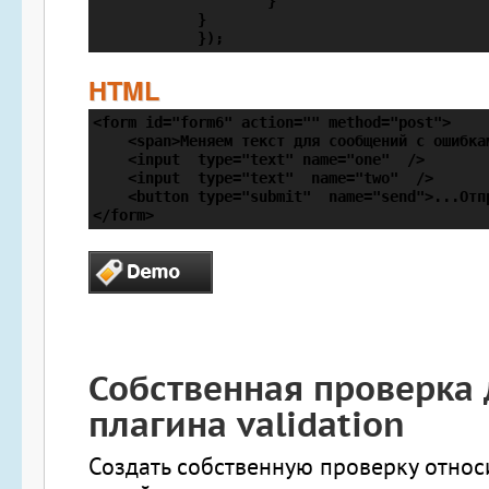
                    }

            }

HTML
<form id="form6" action="" method="post">

    <span>Меняем текст для сообщений с ошибкам
    <input  type="text" name="one"  />

    <input  type="text"  name="two"  />

    <button type="submit"  name="send">...Отпр
</form>
Собственная проверка
плагина validation
Создать собственную проверку относи