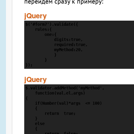
перейдем сразу к примеру:
jQuery
$('#form7').validate({

    rules:{

        one:{

            digits:true,

            required:true,

            myMethod:20,

            }

        }

});
jQuery
$.validator.addMethod('myMethod',

    function(val,el,args)

{

    if(Number(val)*args  <= 100)

    {

        return  true;

    }

    else

    {

        return  false;
