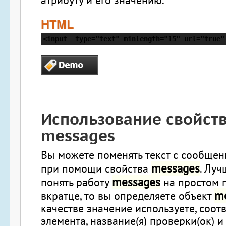
атрибуту и его значению.
HTML
<input  type="text" minlength="15" url="true"
Использование свойст
messages
Вы можете поменять текст с сообще
messages
при помощи свойства
. Луч
messages
понять работу
на простом 
m
вкратце, то вы определяете объект
качестве значение используете, соотв
элемента, название(я) проверки(ок) и 