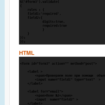
$('#form3').validate(

{

    rules : {

    field1:'required',

    field2:{

            digits:true,

            required:true

            }

    }

});

});
HTML
<form id="form3" action="" method="post">

    <label >

        <span>Проверяем поле при помощи  объек
        <input name="field1" type="text"  >

    </label>

    <label for="email">

        <span>Поле №2</span>

        <input  name="field2" >

    </label>
