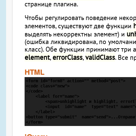
странице плагина.
Чтобы регулировать поведение неко
элементов, существуют две функции
unh
выделять некорректны элемент) и
(ошибка ликвидирована, по умолчанию
класс). Обе функции принимают три а
element
errorClass
validClass
,
,
. Все п
HTML
<form id="form8" action="" method="post">

<code class="new">

</code>

    <label for="name">

        <span>unhighlight и highlight, errorE
        <input  id="name"  type="text" name="o
    </label>

<button type="submit"  name="send">...Отправит
</form>