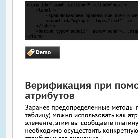
<form id="form4" action="" method="post">

    <label >

        <span>Добавляем правила при помощи мет
        <input id="myinput" type="text"  />

    </label>

    <button type="submit"  name="send">...Отпр
</form>
Верификация при пом
атрибутов
Заранее предопределенные методы п
таблицу) можно использовать как ат
элементе, этим вы сообщаете плагину 
необходимо осуществить конкретную