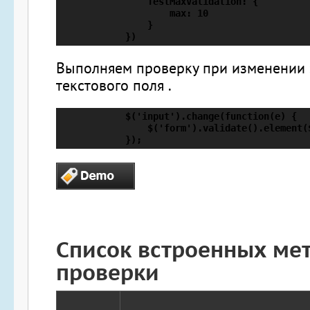
                TestMaxValidation: {

                    max: 10

                }

            })
Выполняем проверку при изменении 
текстового поля .
            $('input').change(function(e) {

                $('form').validate().element($
            });
Список встроенных ме
проверки