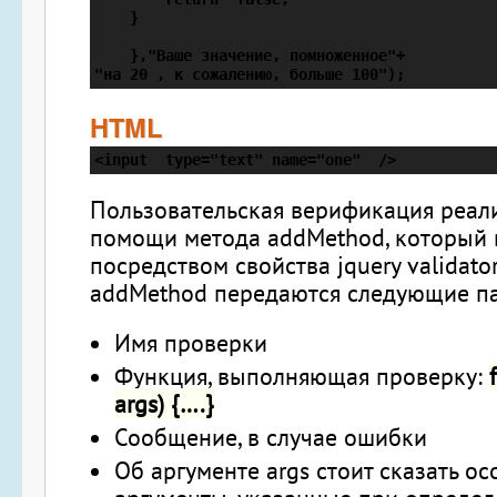
    }

    },"Ваше значение, помноженное"+

"на 20 , к сожалению, больше 100");
HTML
<input  type="text" name="one"  />
Пользовательская верификация реали
помощи метода addMethod, который 
посредством свойства jquery validator
addMethod передаются следующие п
Имя проверки
Функция, выполняющая проверку:
args) {….}
Сообщение, в случае ошибки
Об аргументе args стоит сказать осо