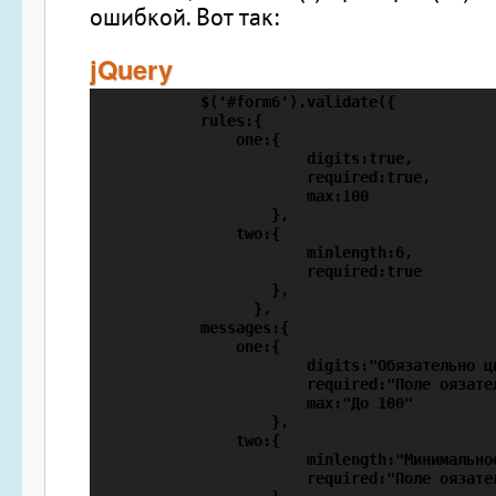
ошибкой. Вот так:
jQuery
            $('#form6').validate({

            rules:{

                one:{

                        digits:true,

                        required:true,

                        max:100

                    },

                two:{

                        minlength:6,

                        required:true

                    },

                  },

            messages:{

                one:{

                        digits:"Обязательно ци
                        required:"Поле оязател
                        max:"До 100"

                    },

                two:{

                        minlength:"Минимальное
                        required:"Поле оязател