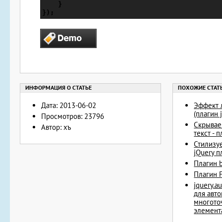
    }

});
Дата: 2013-06-02
Эффект 
(плагин 
Просмотров: 23796
Скрывае
Автор: хъ
текст - 
Стилизу
jQuery п
Плагин b
Плагин 
jquery.a
для авт
многото
элемент