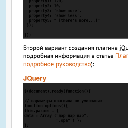
  property1: 120,

  property2: 10,

  property3: 'show more',

  property4: 'show less',

  property5: " [there's more...]"

 });

Второй вариант
создания плагина jQu
Плаг
подробная информация в статье
подробное руководство
):
JQuery
$(document).ready(function(){	

// параметры плагиина по умолчанию

function options(){

this.params = {

data : Array ("дэр дэр дэр",     

              ".opa" ) };

};
