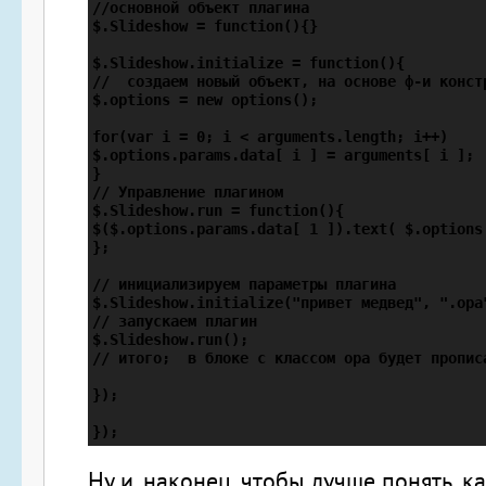
//основной объект плагина

$.Slideshow = function(){}

$.Slideshow.initialize = function(){

//  создаем новый объект, на основе ф-и констр
$.options = new options();

for(var i = 0; i < arguments.length; i++)

$.options.params.data[ i ] = arguments[ i ];

}

// Управление плагином

$.Slideshow.run = function(){

$($.options.params.data[ 1 ]).text( $.options.
};        

// инициализируем параметры плагина

$.Slideshow.initialize("привет медвед", ".opa"
// запускаем плагин

$.Slideshow.run();

// итого;  в блоке с классом opa будет прописа
});

Ну и, наконец, чтобы лучше понять, к