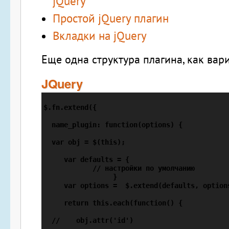
jQuery
Простой jQuery плагин
Вкладки на jQuery
Еще одна структура плагина, как вари
JQuery
$.fn.extend({ 

  name_plugin: function(options) {

  var obj = $(this);    

     var defaults = {

	    // настройки по умолчанию

		 }

     var options =  $.extend(defaults, options
     return this.each(function() {

  //    obj.attr('id') 
