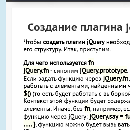
Создание плагина j
Чтобы
создать плагин jQuery
необход
его структуру. Итак, приступим.
fn
Для чего используется
jQuery.fn
jQuery.prototype
- синоним
.
jQuery.fn
Если задать функцию через
работать с элементами, найденными
$()
(то есть будет работать с выборкой
Контекст этой функции будет содерж
fn
элементы. Иначе, без
, например, е
jQuery.say = f
функцию через jQuery:
….. }
, функцию можно будет вызывать