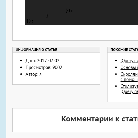
    		});

    	}

Дата: 2012-07-02
JQuery с
Просмотров: 9002
Основы 
Автор: я
Скролли
с помощ
Стилизу
jQuery п
Комментарии к стат