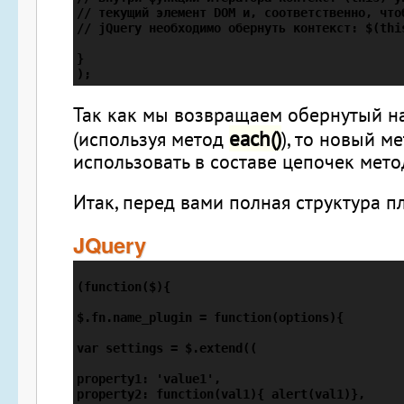
// текущий элемент DOM и, соответственно, чтоб
// jQuery необходимо обернуть контекст: $(this
} 

); 
Так как мы возвращаем обернутый н
each()
(используя метод
), то новый м
использовать в составе цепочек мето
Итак, перед вами полная структура пл
JQuery
(function($){

$.fn.name_plugin = function(options){

var settings = $.extend((

property1: 'value1',

property2: function(val1){ alert(val1)},
