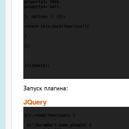
property3: 5000,

property4: null,

}, options || {}); 

return this.each(function(){

}     

};

})(jQuery);         

Запуск плагина:
JQuery
$().ready(function() {

 $('.karamba').name_plugin( {
