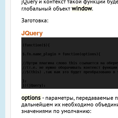
jQuery и контекст такой функции буде
window
глобальный объект
.
Заготовка:
JQuery
(function($){

$.fn.name_plugin = function(options){

//Вутри плагина слово this ссылается на оберну
//(т.е. не нужно оборачивать контекст функции:
//$(this) ,так как это будет преобразовано в $
};

options
- параметры, передаваемые п
дальнейшем их необходимо объедини
значениями по умолчанию: