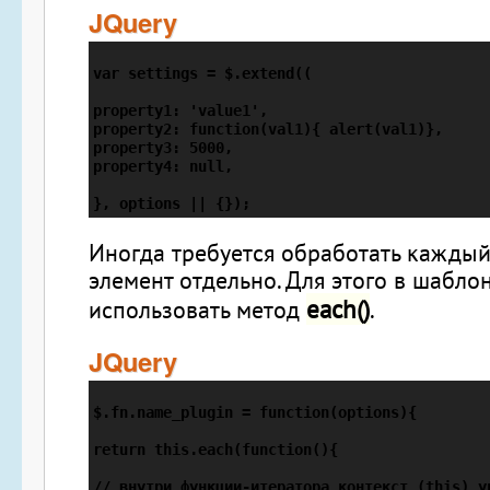
JQuery
var settings = $.extend((

property1: 'value1',

property2: function(val1){ alert(val1)},

property3: 5000,

property4: null,

}, options || {});
Иногда требуется обработать кажды
элемент отдельно. Для этого в шабл
each()
использовать метод
.
JQuery
$.fn.name_plugin = function(options){

return this.each(function(){

// внутри функции-итератора контекст (this) ук